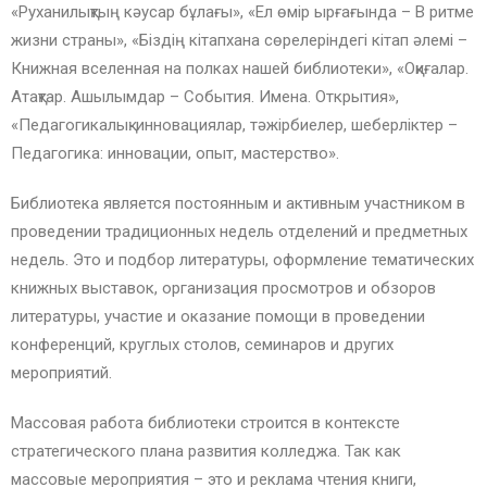
«Руханилықтың кәусар бұлағы», «Ел өмір ырғағында – В ритме
жизни страны», «Біздің кітапхана сөрелеріндегі кітап әлемі –
Книжная вселенная на полках нашей библиотеки», «Оқиғалар.
Атақтар. Ашылымдар – События. Имена. Открытия»,
«Педагогикалық: инновациялар, тәжірбиелер, шеберліктер –
Педагогика: инновации, опыт, мастерство».
Библиотека является постоянным и активным участником в
проведении традиционных недель отделений и предметных
недель. Это и подбор литературы, оформление тематических
книжных выставок, организация просмотров и обзоров
литературы, участие и оказание помощи в проведении
конференций, круглых столов, семинаров и других
мероприятий.
Массовая работа библиотеки строится в контексте
стратегического плана развития колледжа. Так как
массовые мероприятия – это и реклама чтения книги,