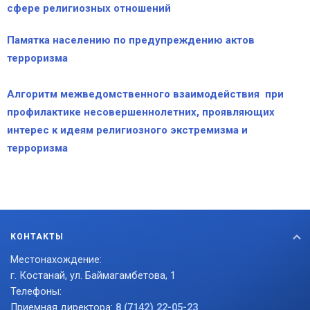
сфере религиозных
отношений
Памятка населению по предупреждению актов
терроризма
Алгоритм
межведомственного взаимодействия
при
профилактике несовершеннолетних, проявляющих
интерес
к идеям религиозного экстремизма и
терроризма
КОНТАКТЫ
Местонахождение:
г. Костанай, ул. Баймагамбетова, 1
Телефоны:
Приемная директора:
8 (7142) 22-05-23