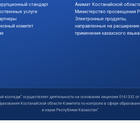
ррупционный стандарт
Акимат Костанайской област
рственные услуги
Министерство просвещения 
артнеры
Электронные продукты,
юзный комитет
направленные на расширение
ии
применения казахского языка
ый колледж" осуществляет деятельность на основании лицензии 0161332 от 
бразования Костанайской области Комитета по контролю в сфере образован
и науки Республики Казахстан"