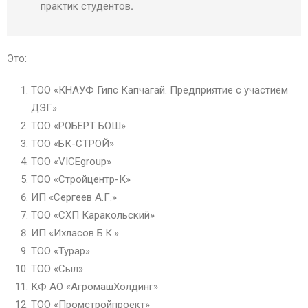
практик студентов
.
Это:
ТОО «КНАУФ Гипс Капчагай. Предприятие с участием
ДЭГ»
ТОО «РОБЕРТ БОШ»
ТОО «БК-СТРОЙ»
ТОО «VICEgroup»
ТОО «Стройцентр-К»
ИП «Сергеев А.Г.»
ТОО «СХП Каракольский»
ИП «Ихласов Б.К.»
ТОО «Турар»
ТОО «Сыл»
КФ АО «АгромашХолдинг»
ТОО «Промстройпроект»