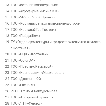
ТОО «Қостанайжобақұрылыс»
ТОО «Агрофирма «Ирина и К»
ТОО «SBS – Строй Проект»
ТОО «Костанайсельхозводопроводстрой»
ТОО «КостанайГеоПрозем»
ТОО «ПайдаШем»
ГУ «Отдел архитектуры и градостроительства акимата
г.Костаная»
ТОО «РЦКУ-Костанай»
ТОО «ColorSV»
ТОО «Престиж Ремстрой»
ТОО «Корпорация «Маркетсофт»
ТОО «Достар – 09»
ТОО «Елена Д»
РГП КГУ им.А.Байтурсынова
ТОО «Алгоритм-Сервис+»
ТОО СТП «Феникс»