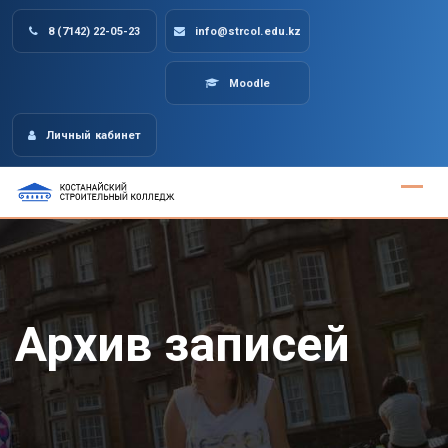
Skip
8 (7142) 22-05-23
info@strcol.edu.kz
to
content
Moodle
Личный кабинет
Архив записей