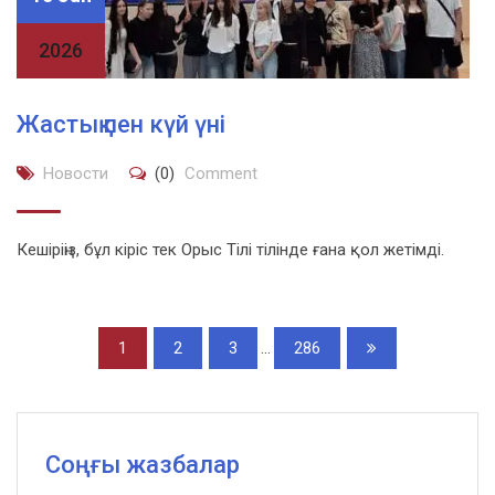
2026
Жастық пен күй үні
Новости
(0)
Comment
Кешіріңіз, бұл кіріс тек Орыс Тілі тілінде ғана қол жетімді.
1
2
3
...
286
Соңғы жазбалар