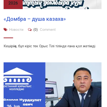
2026
«Домбра – душа казаха»
Новости
(0)
Comment
Кешіріңіз, бұл кіріс тек Орыс Тілі тілінде ғана қол жетімді.
26 Jun