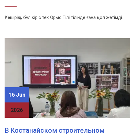
Кешіріңіз, бұл кіріс тек Орыс Тілі тілінде ғана қол жетімді.
16 Jun
2026
В Костанайском строительном