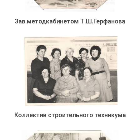
Зав.методкабинетом Т.Ш.Герфанова
Коллектив строительного техникума