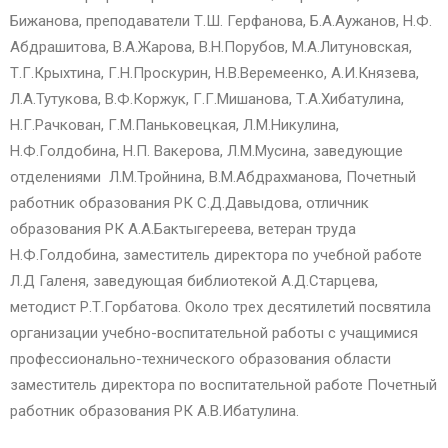
Бижанова, преподаватели Т.Ш. Герфанова, Б.А.Аужанов, Н.Ф.
Абдрашитова, В.А.Жарова, В.Н.Порубов, М.А.Литуновская,
Т.Г.Крыхтина, Г.Н.Проскурин, Н.В.Веремеенко, А.И.Князева,
Л.А.Тутукова, В.Ф.Коржук, Г.Г.Мишанова, Т.А.Хибатулина,
Н.Г.Рачкован, Г.М.Паньковецкая, Л.М.Никулина,
Н.Ф.Голдобина, Н.П. Вакерова, Л.М.Мусина, заведующие
отделениями Л.М.Тройнина, В.М.Абдрахманова, Почетный
работник образования РК С.Д.Давыдова, отличник
образования РК А.А.Бактыгереева, ветеран труда
Н.Ф.Голдобина, заместитель директора по учебной работе
Л.Д Галеня, заведующая библиотекой А.Д.Старцева,
методист Р.Т.Горбатова. Около трех десятилетий посвятила
организации учебно-воспитательной работы с учащимися
профессионально-технического образования области
заместитель директора по воспитательной работе Почетный
работник образования РК А.В.Ибатулина.