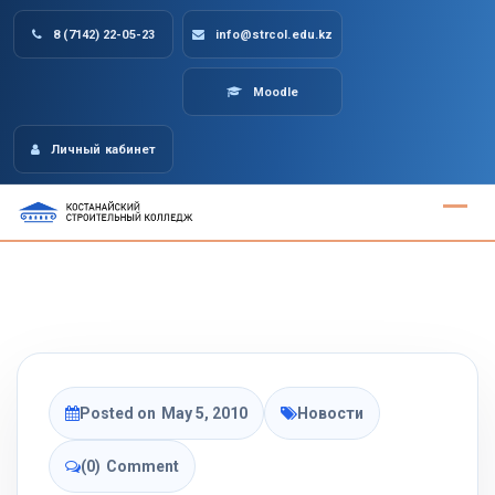
Skip
8 (7142) 22-05-23
info@strcol.edu.kz
to
content
Moodle
Личный кабинет
Posted on
May 5, 2010
Новости
(0)
Comment