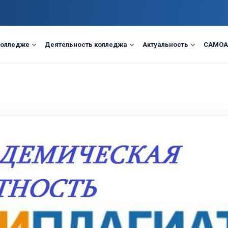
колледже
Деятельность колледжа
Актуальность
САМОА