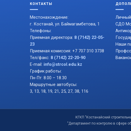
КОНТАКТЫ
ДОПОЛ
Местонахождение:
Личный
г. Костанай, ул. Баймагамбетова, 1
СДО Mo
Телефоны:
Антико
Приемная директора:
8 (7142) 22-05-
Госуда
23
Наши п
Приемная комиссия: +7 707 310 3738
Профсо
Тел/факс:
8 (7142) 22-20-90
Ваканс
E-mail:
info@strcol.edu.kz
График работы:
Пн-Пт: 8.00 – 18.30
Маршрутные автобусы:
3, 13, 18, 19, 21, 25, 27, 38, 116
КГКП "Костанайский строительн
"Департамент по контролю в сфере о