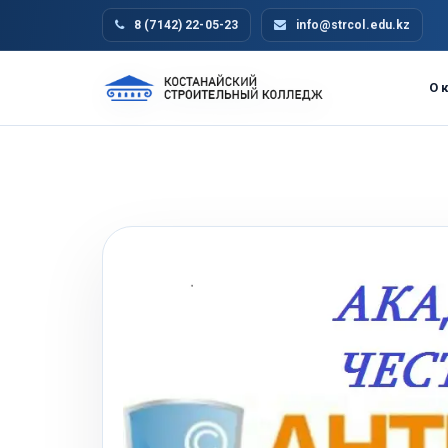
Skip
8 (7142) 22-05-23
info@strcol.edu.kz
to
content
О 