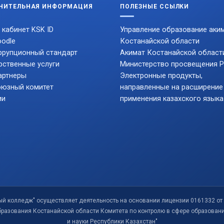
НИТЕЛЬНАЯ ИНФОРМАЦИЯ
ПОЛЕЗНЫЕ ССЫЛКИ
 кабинет KSK ID
Управление образование аки
odle
Костанайской области
ррупционный стандарт
Акимат Костанайской област
рственные услуги
Министерство просвещения 
артнеры
Электронные продукты,
юзный комитет
направленные на расширение
ии
применения казахского языка
ый колледж" осуществляет деятельность на основании лицензии 0161332 от 
бразования Костанайской области Комитета по контролю в сфере образован
и науки Республики Казахстан"