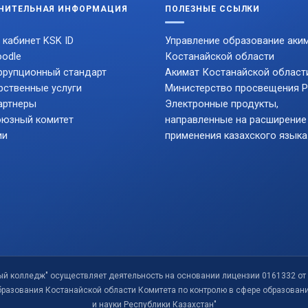
НИТЕЛЬНАЯ ИНФОРМАЦИЯ
ПОЛЕЗНЫЕ ССЫЛКИ
 кабинет KSK ID
Управление образование аки
odle
Костанайской области
ррупционный стандарт
Акимат Костанайской област
рственные услуги
Министерство просвещения 
артнеры
Электронные продукты,
юзный комитет
направленные на расширение
ии
применения казахского языка
ый колледж" осуществляет деятельность на основании лицензии 0161332 от 
бразования Костанайской области Комитета по контролю в сфере образован
и науки Республики Казахстан"