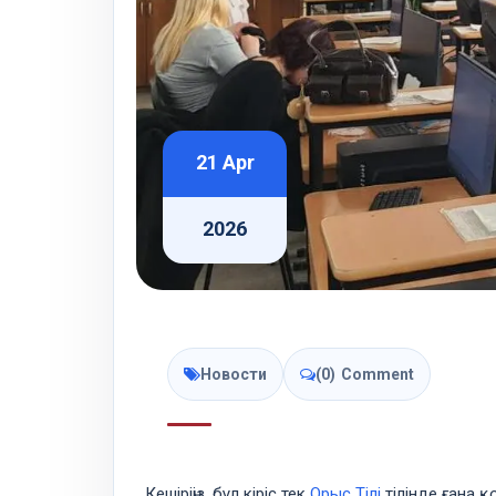
21 Apr
2026
Новости
(0)
Comment
Кешіріңіз, бұл кіріс тек
Орыс Тілі
тілінде ғана қ