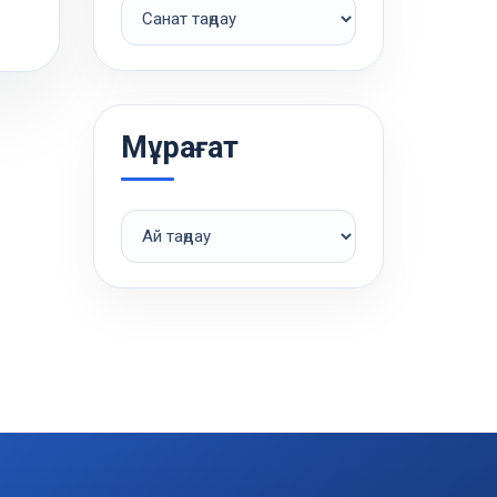
Рубрики
Мұрағат
Мұрағат