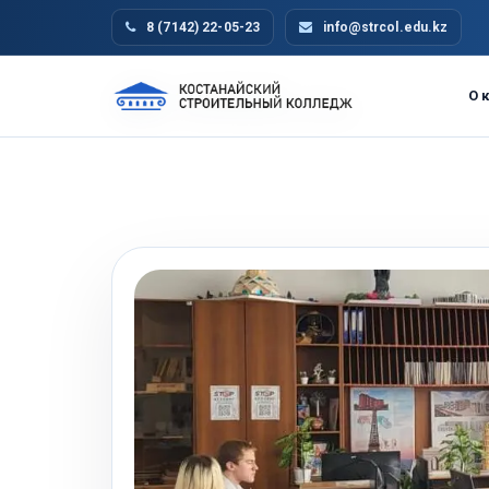
Skip
8 (7142) 22-05-23
info@strcol.edu.kz
to
content
О 