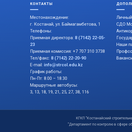
КОНТАКТЫ
ДОПОЛ
Местонахождение:
Личный
г. Костанай, ул. Баймагамбетова, 1
СДО Mo
Телефоны:
Антико
Приемная директора:
8 (7142) 22-05-
Госуда
23
Наши п
Приемная комиссия: +7 707 310 3738
Профсо
Тел/факс:
8 (7142) 22-20-90
Ваканс
E-mail:
info@strcol.edu.kz
График работы:
Пн-Пт: 8.00 – 18.30
Маршрутные автобусы:
3, 13, 18, 19, 21, 25, 27, 38, 116
КГКП "Костанайский строительн
"Департамент по контролю в сфере о