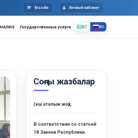
Moodle
Личный кабинет
НАЛИЗ
Государственные услуги
KZ
RU
Соңғы жазбалар
(еш аталым жоқ)
В соответствии со статьей
18 Закона Республики