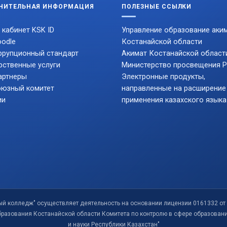
НИТЕЛЬНАЯ ИНФОРМАЦИЯ
ПОЛЕЗНЫЕ ССЫЛКИ
 кабинет KSK ID
Управление образование аки
odle
Костанайской области
ррупционный стандарт
Акимат Костанайской област
рственные услуги
Министерство просвещения 
артнеры
Электронные продукты,
юзный комитет
направленные на расширение
ии
применения казахского языка
ый колледж" осуществляет деятельность на основании лицензии 0161332 от 
бразования Костанайской области Комитета по контролю в сфере образован
и науки Республики Казахстан"