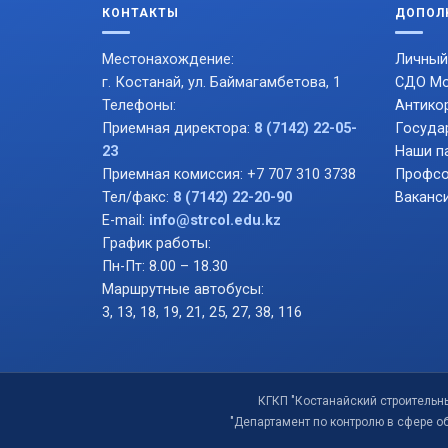
КОНТАКТЫ
ДОПОЛ
Местонахождение:
Личный
г. Костанай, ул. Баймагамбетова, 1
СДО Mo
Телефоны:
Антико
Приемная директора:
8 (7142) 22-05-
Госуда
23
Наши п
Приемная комиссия: +7 707 310 3738
Профсо
Тел/факс:
8 (7142) 22-20-90
Ваканс
E-mail:
info@strcol.edu.kz
График работы:
Пн-Пт: 8.00 – 18.30
Маршрутные автобусы:
3, 13, 18, 19, 21, 25, 27, 38, 116
КГКП "Костанайский строительн
"Департамент по контролю в сфере о