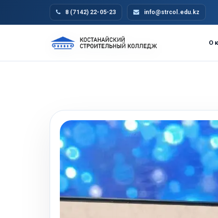
Skip
8 (7142) 22-05-23
info@strcol.edu.kz
to
content
О 