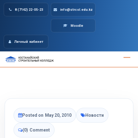
Skip
8 (7142) 22-05-23
info@strcol.edu.kz
to
content
Moodle
Личный кабинет
Posted on
May 20, 2010
Новости
(0)
Comment