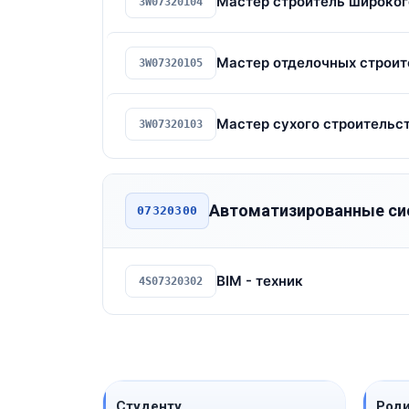
Мастер строитель широког
3W07320104
Мастер отделочных строит
3W07320105
Мастер сухого строительс
3W07320103
Автоматизированные сис
07320300
BIM - техник
4S07320302
Студенту
Род