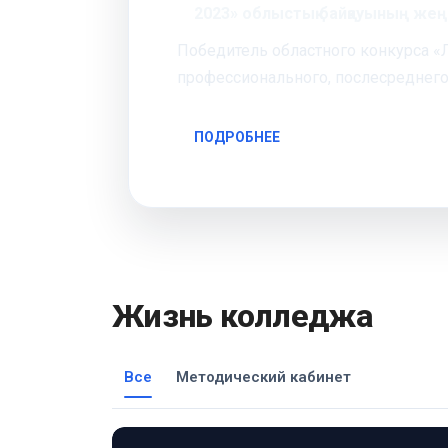
2023» облыстық байқауының же
Победитель областного конкурса «
профессионального, послесреднего
ПОДРОБНЕЕ
Жизнь колледжа
Все
Методический кабинет