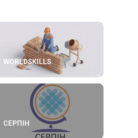
WORLDSKILLS
СЕРПІН