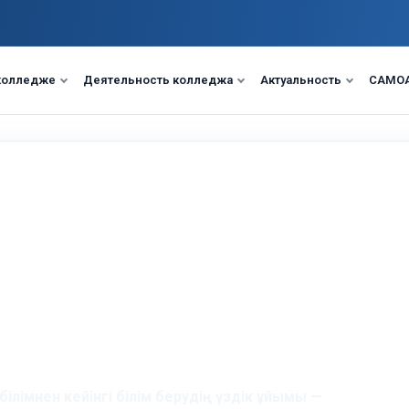
колледже
Деятельность колледжа
Актуальность
САМО
я
 білімнен кейінгі білім берудің үздік ұйымы —