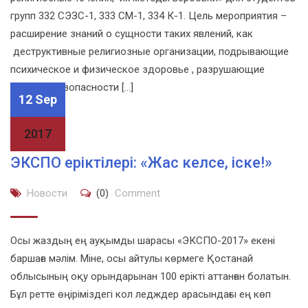
групп 332 СЭЗС-1, 333 СМ-1, 334 К-1. Цель мероприятия –
расширение знаний о сущности таких явлений, как
деструктивные религиозные организации, подрывающие
психическое и физическое здоровье , разрушающие
условия безопасности […]
12 Sep
2017
ЭКСПО еріктілері: «Жас келсе, іске!»
Новости
(0)
Comment
Осы жаздың ең ауқымды шарасы «ЭКСПО-2017» екені
баршаға мәлім. Міне, осы айтулы көрмеге Қостанай
облысының оқу орындарынан 100 ерікті аттанған болатын.
Бұл ретте өңіріміздегі кол ледждер арасындағы ең көп