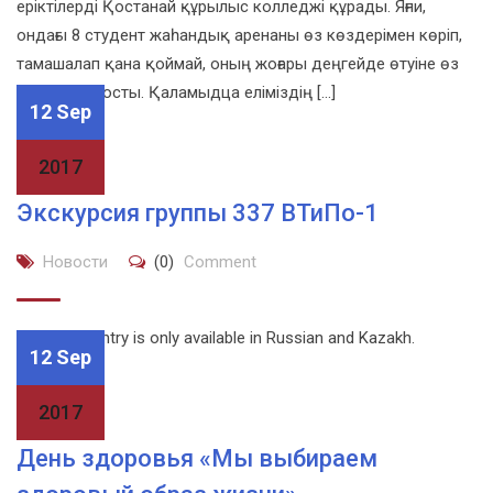
еріктілерді Қостанай құрылыс колледжі құрады. Яғни,
ондағы 8 студент жаһандық аренаны өз көздерімен көріп,
тамашалап қана қоймай, оның жоғары деңгейде өтуіне өз
үлестерін қосты. Қаламыдца еліміздің […]
12 Sep
2017
Экскурсия группы 337 ВТиПо-1
Новости
(0)
Comment
Sorry, this entry is only available in Russian and Kazakh.
12 Sep
2017
День здоровья «Мы выбираем