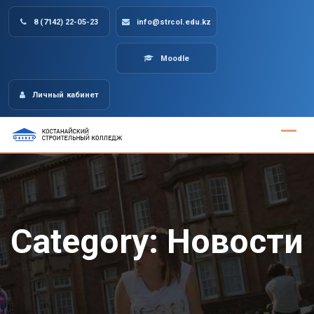
Skip
8 (7142) 22-05-23
info@strcol.edu.kz
to
content
Moodle
Личный кабинет
Category:
Новости